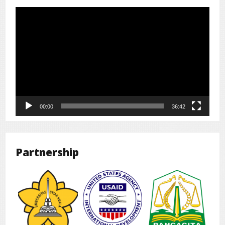
Pemutar
Video
00:00
36:42
Partnership