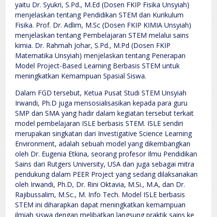
yaitu Dr. Syukri, S.Pd., M.Ed (Dosen FKIP Fisika Unsyiah)
menjelaskan tentang Pendidikan STEM dan Kurikulum
Fisika. Prof. Dr. Adlim, M.Sc (Dosen FKIP KIMIA Unsyiah)
menjelaskan tentang Pembelajaran STEM melalui sains
kimia. Dr. Rahmah Johar, S.Pd., M.Pd (Dosen FKIP
Matematika Unsyiah) menjelaskan tentang Penerapan
Model Project-Based Learning Berbasis STEM untuk
meningkatkan Kemampuan Spasial Siswa.
Dalam FGD tersebut, Ketua Pusat Studi STEM Unsyiah
Irwandi, Ph.D juga mensosialisasikan kepada para guru
SMP dan SMA yang hadir dalam kegiatan tersebut terkait
model pembelajaran ISLE berbasis STEM. ISLE sendiri
merupakan singkatan dari Investigative Science Learning
Environment, adalah sebuah model yang dikembangkan
oleh Dr. Eugenia Etkina, seorang profesor Ilmu Pendidikan
Sains dari Rutgers University, USA dan juga sebagai mitra
pendukung dalam PEER Project yang sedang dilaksanakan
oleh Irwandi, Ph.D, Dr. Rini Oktavia, M.Si., M.A, dan Dr.
Rajibussalim, M.Sc., M. Info Tech. Model ISLE berbasis
STEM ini diharapkan dapat meningkatkan kemampuan
ilmiah siswa dengan melibatkan langsung praktik sains ke