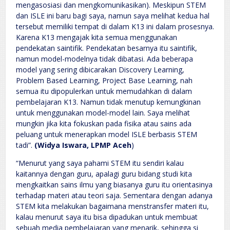
mengasosiasi dan mengkomunikasikan). Meskipun STEM
dan ISLE ini baru bagi saya, namun saya melihat kedua hal
tersebut memiliki tempat di dalam K13 ini dalam prosesnya.
Karena K13 mengajak kita semua menggunakan
pendekatan saintifik. Pendekatan besarnya itu saintifik,
namun model-modelnya tidak dibatasi. Ada beberapa
model yang sering dibicarakan Discovery Learning,
Problem Based Learning, Project Base Learning, nah
semua itu dipopulerkan untuk memudahkan di dalam
pembelajaran K13. Namun tidak menutup kemungkinan
untuk menggunakan model-model lain. Saya melihat
mungkin jika kita fokuskan pada fisika atau sains ada
peluang untuk menerapkan model ISLE berbasis STEM
tadi”.
(Widya Iswara, LPMP Aceh
)
“Menurut yang saya pahami STEM itu sendiri kalau
kaitannya dengan guru, apalagi guru bidang studi kita
mengkaitkan sains ilmu yang biasanya guru itu orientasinya
terhadap materi atau teori saja. Sementara dengan adanya
STEM kita melakukan bagaimana menstransfer materi itu,
kalau menurut saya itu bisa dipadukan untuk membuat
sebuah media pembelajaran yang menarik, sehingga si