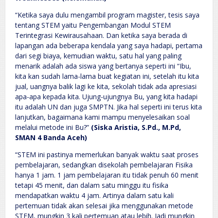
“Ketika saya dulu mengambil program magister, tesis saya
tentang STEM yaitu Pengembangan Modul STEM
Terintegrasi Kewirausahaan. Dan ketika saya berada di
lapangan ada beberapa kendala yang saya hadapi, pertama
dari segi biaya, kemudian waktu, satu hal yang paling
menarik adalah ada siswa yang bertanya seperti ini “Ibu,
kita kan sudah lama-lama buat kegiatan ini, setelah itu kita
jual, uangnya balik lagi ke kita, sekolah tidak ada apresiasi
apa-apa kepada kita. Ujung-ujungnya Bu, yang kita hadapi
itu adalah UN dan juga SMPTN. Jika hal seperti ini terus kita
lanjutkan, bagaimana kami mampu menyelesaikan soal
melalui metode ini Bu?”
(Siska Aristia, S.Pd., M.Pd,
SMAN 4 Banda Aceh)
“STEM ini pastinya memerlukan banyak waktu saat proses
pembelajaran, sedangkan disekolah pembelajaran Fisika
hanya 1 jam. 1 jam pembelajaran itu tidak penuh 60 menit
tetapi 45 menit, dan dalam satu minggu itu fisika
mendapatkan waktu 4 jam. Artinya dalam satu kali
pertemuan tidak akan selesai jika menggunakan metode
STEM, mungkin 3 kali pertemuan atau lebih. Jadi mungkin