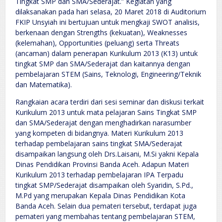
Tingkat SMP dan SMA/Sederajat.” Kegiatan yang
dilaksanakan pada hari selasa, 20 Maret 2018 di Auditorium
FKIP Unsyiah ini bertujuan untuk mengkaji SWOT analisis,
berkenaan dengan Strengths (kekuatan), Weaknesses
(kelemahan), Opportunities (peluang) serta Threats
(ancaman) dalam penerapan Kurikulum 2013 (K13) untuk
tingkat SMP dan SMA/Sederajat dan kaitannya dengan
pembelajaran STEM (Sains, Teknologi, Engineering/Teknik
dan Matematika).
Rangkaian acara terdiri dari sesi seminar dan diskusi terkait
Kurikulum 2013 untuk mata pelajaran Sains Tingkat SMP
dan SMA/Sederajat dengan menghadirkan narasumber
yang kompeten di bidangnya. Materi Kurikulum 2013
terhadap pembelajaran sains tingkat SMA/Sederajat
disampaikan langsung oleh Drs.Laisani, M.Si yakni Kepala
Dinas Pendidikan Provinsi Banda Aceh. Adapun Materi
Kurikulum 2013 terhadap pembelajaran IPA Terpadu
tingkat SMP/Sederajat disampaikan oleh Syaridin, S.Pd.,
M.Pd yang merupakan Kepala Dinas Pendidikan Kota
Banda Aceh. Selain dua pemateri tersebut, terdapat juga
pemateri yang membahas tentang pembelajaran STEM,