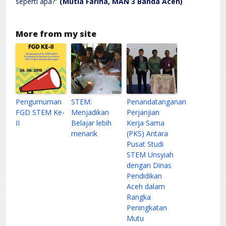
seperti apa?”
(Mutia Fariha, MAN 3 Banda Aceh)
More from my site
Pengumuman
STEM:
Penandatanganan
FGD STEM Ke-
Menjadikan
Perjanjian
II
Belajar lebih
Kerja Sama
menarik
(PKS) Antara
Pusat Studi
STEM Unsyiah
dengan Dinas
Pendidikan
Aceh dalam
Rangka
Peningkatan
Mutu