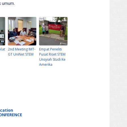
uk umum.
Alat
2nd Meeting IMT-
Empat Peneliti
GT UniNet STEM
Pusat Riset STEM
Unsyiah Studi Ke
Amerika
ucation
CONFERENCE