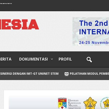
ucation
N
E
S
I
A
BERITA
DOKUMENTASI
PROFIL
NGAN IMT-GT UNINET STEM
PELATIHAN MODUL PEMBELAJARAN STE