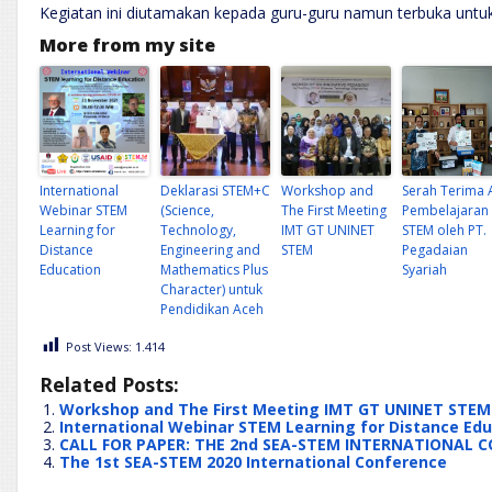
Kegiatan ini diutamakan kepada guru-guru namun terbuka unt
More from my site
International
Deklarasi STEM+C
Workshop and
Serah Terima 
Webinar STEM
(Science,
The First Meeting
Pembelajaran
Learning for
Technology,
IMT GT UNINET
STEM oleh PT.
Distance
Engineering and
STEM
Pegadaian
Education
Mathematics Plus
Syariah
Character) untuk
Pendidikan Aceh
Post Views:
1.414
Related Posts:
Workshop and The First Meeting IMT GT UNINET STEM
International Webinar STEM Learning for Distance Ed
CALL FOR PAPER: THE 2nd SEA-STEM INTERNATIONAL 
The 1st SEA-STEM 2020 International Conference