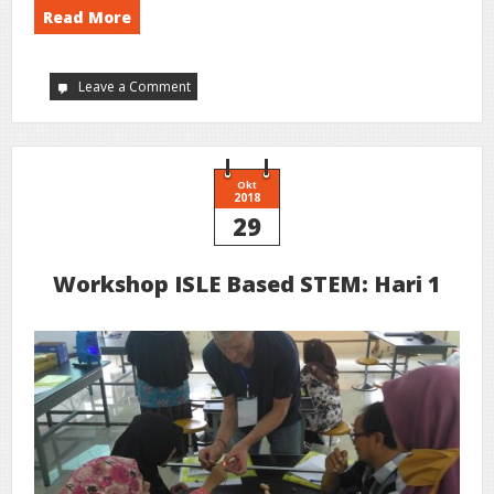
Read More
Leave a Comment
on
Workshop
and
The
First
Meeting
IMT
GT
Okt
UNINET
2018
STEM
29
Workshop ISLE Based STEM: Hari 1