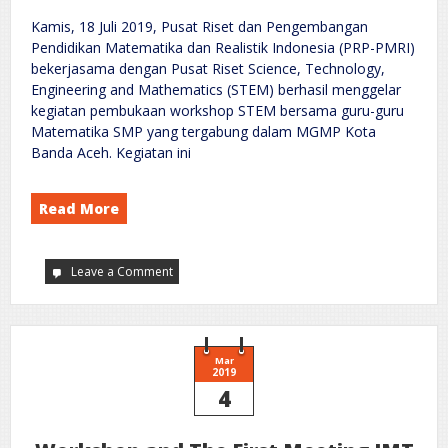
Kamis, 18 Juli 2019, Pusat Riset dan Pengembangan
Pendidikan Matematika dan Realistik Indonesia (PRP-PMRI)
bekerjasama dengan Pusat Riset Science, Technology,
Engineering and Mathematics (STEM) berhasil menggelar
kegiatan pembukaan workshop STEM bersama guru-guru
Matematika SMP yang tergabung dalam MGMP Kota
Banda Aceh. Kegiatan ini
Read More
Leave a Comment
on
Workshop
STEM
dan
Penandatanganan
Perjanjian
Kerja
Sama
Mar
Bersama
2019
Dinas
4
Pendidikan
dan
Kebudayaan
Kota
Banda