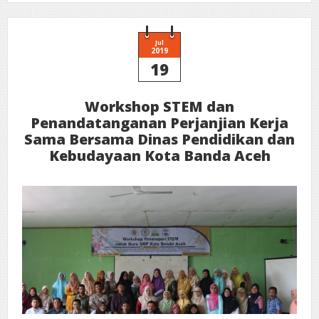
Modul
STEM+C
(Science,
Technology
Engineering
Jul
and
2019
Mathematics
19
plus
Character)
untuk
Guru
PAUD
Workshop STEM dan
Kota
Penandatanganan Perjanjian Kerja
Banda
Aceh
Sama Bersama Dinas Pendidikan dan
dan
Aceh
Kebudayaan Kota Banda Aceh
Besar