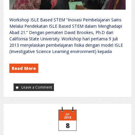
Workshop ISLE Based STEM “Inovasi Pembelajaran Sains
Melalui Pendekatan ISLE Based STEM dalam Menghadapi
Abad 21.” Dengan pemateri David Brookes, Ph.D dari
California State University. Workshop hari pertama 9 Juli
2013 menjelaskan pembelajaran fisika dengan model ISLE
(Investigative Science Learning environment) kepada
Read More
Leave a Comment
on
Workshop
ISLE
Based
STEM:
Hari
1
Jul
2018
8