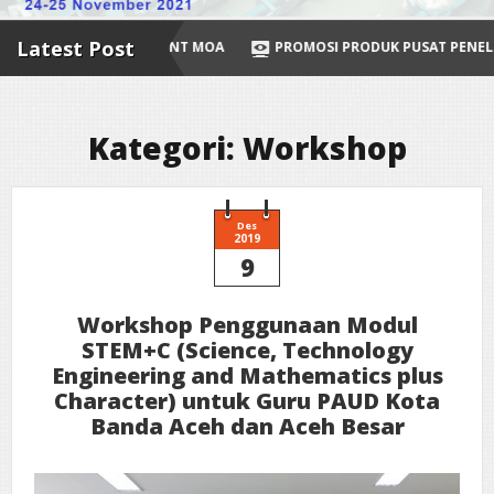
Latest Post
 AGREEMENT MOA
PROMOSI PRODUK PUSAT PENELITIAN STEM YAIT
Kategori: Workshop
Des
2019
9
Workshop Penggunaan Modul
STEM+C (Science, Technology
Engineering and Mathematics plus
Character) untuk Guru PAUD Kota
Banda Aceh dan Aceh Besar