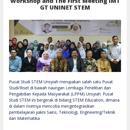
Workshop and The First Meeting IMT
Aceh
GT UNINET STEM
Pusat Studi STEM Unsyiah merupakan salah satu Pusat
Studi/Riset di bawah naungan Lembaga Penelitian dan
Pengabdian Kepada Masyarakat (LPPM) Unsyiah. Pusat
Studi STEM ini bergerak di bidang STEM Education, dimana
di dalam risetnya mencoba mengintegrasikan
pembelajaran yakni Sains, Teknologi, Engineering/Teknik
dan Matematika