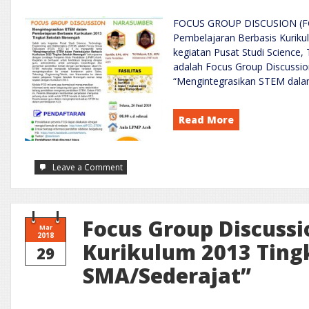
FOCUS GROUP DISCUSION (FG
Pembelajaran Berbasis Kuriku
kegiatan Pusat Studi Science
adalah Focus Group Discussio
“Mengintegrasikan STEM dala
Read More
on
Leave a Comment
FGD:
Mengintegrasikan
STEM
dalam
Pembelajaran
Berbasis
Focus Group Discussi
Kurikulum
Mar
2013
2018
Tingkat
Kurikulum 2013 Ting
29
Sekolah
Menengah
SMA/Sederajat”