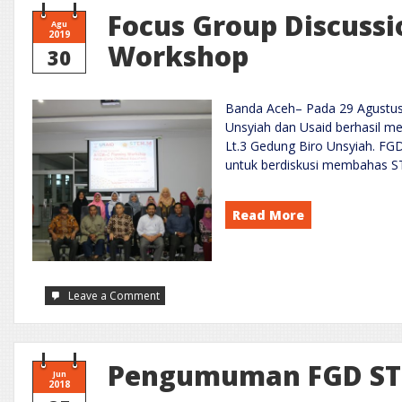
Focus Group Discussi
Agu
2019
Workshop
30
Banda Aceh– Pada 29 Agustus
Unsyiah dan Usaid berhasil m
Lt.3 Gedung Biro Unsyiah. FGD
untuk berdiskusi membahas S
Read More
on
Leave a Comment
Focus
Group
Discussion
:
STEM-
C
Pengumuman FGD STE
Planning
Jun
Workshop
2018