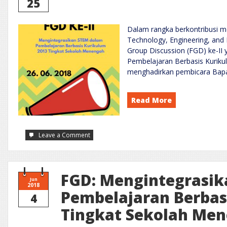
25
Dalam rangka berkontribusi m
Technology, Engineering, an
Group Discussion (FGD) ke-I
Pembelajaran Berbasis Kuriku
menghadirkan pembicara Bapak
Read More
on
Leave a Comment
Pengumuman
FGD
STEM
Ke-
II
FGD: Mengintegrasi
Jun
2018
Pembelajaran Berbas
4
Tingkat Sekolah Me