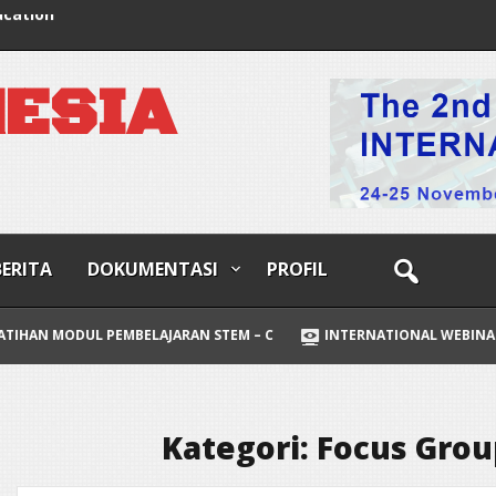
ucation
N
E
S
I
A
BERITA
DOKUMENTASI
PROFIL
PEMBELAJARAN STEM – C
INTERNATIONAL WEBINAR INTERDISCIPL
Kategori: Focus Grou