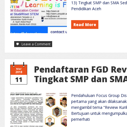
13) Tingkat SMP dan SMA Sede
Pendidikan Aceh
Read More
on
Leave a Comment
Pengumuman
FGD
Pendaftaran FGD Rev
Mar
2018
Tingkat SMP dan SMA
11
Pendahuluan Focus Group Disc
pertama yang akan dilaksanak
mengambil tema “Review Kurik
Bertujuan untuk mengumpulkan
pemerhati