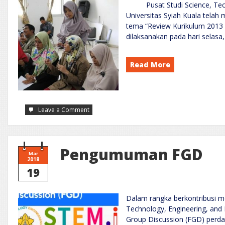
Pusat Studi Science, Techn
Universitas Syiah Kuala tela
tema “Review Kurikulum 2013 
dilaksanakan pada hari selasa
Read More
on
Leave a Comment
Focus
Group
Discussion
(FGD)
“Review
Kurikulum
Pengumuman FGD
2013
Mar
Tingkat
2018
SMP
19
dan
SMA/Sederajat”
Dalam rangka berkontribusi m
Technology, Engineering, an
Group Discussion (FGD) perd