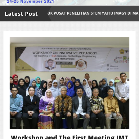
Latest Post
ODUK PUSAT PENELITIAN STEM YAITU IMAGY DI MA DAYAH RUHUL ISLAM
Workshop and The First Meeting IMT