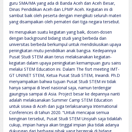
guru SMA/MA yang ada di Banda Aceh dan Aceh Besar,
Dinas Pendidikan Aceh dan LPMP Aceh. Kegiatan ini di
sambut baik oleh peserta dengan mengikuti seluruh materi
yang disampaikan oleh pemateri dari tiga negara tersebut.
Ini merupakan suatu kegiatan yang baik, dosen-dosen
dengan background bidang studi yang berbeda dan
universitas berbeda berkumpul untuk mendiskusikan upaya
peningkatan mutu pendidikan anak bangsa. Kedepannya
Pusat Studi STEM akan terus melaksanakan kegiatan-
kegiatan dalam upaya peningkatan kemampuan guru sains
melalui STEM Education ini. Dalam The fisrt meeting IMT-
GT UNINET STEM, Ketua Pusat Studi STEM, Irwandi. Ph.D
menyampaikan bahwa tujuan Pusat Studi STEM ini tidak
hanya sampai di level nasional saja, namun terdengar
gaungnya sampai di Asia. Project besar ke depannya nanti
adalah melaksanakan Summer Camp STEM Education
untuk siswa di Aceh dan juga terlaksananya International
Conferences di tahun 2020. “Untuk mencapai semua
keinginan tersebut, Pusat Studi STEM Unsyiah saja tidaklah
cukup, impian hanya akan tinggal impian jika tidak adanya
dukungan dari berbagai pihak yang bergerak di bidang