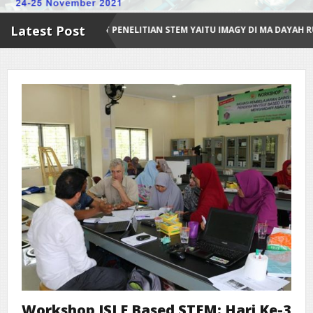
Latest Post
PUSAT PENELITIAN STEM YAITU IMAGY DI MA DAYAH RUHUL ISLAM ANAK 
Workshop ISLE Based STEM: Hari Ke-3